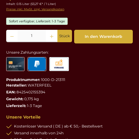
Inhalt:
0.15 Liter
(53,27 €* / 1 Liter)
Preise inkl. MwSt. zzgl. Versandkosten
Sofort verfügbar, Lieferzeit: 1-3 Tage
Produkt Anzahl: Gib den gewünschten Wert ein oder benutze die Schaltflächen um die 
Stück
In den Warenkorb
Unsere Zahlungsarten:
Produktnummer:
1000-D-213111
Hersteller:
WATERFEEL
EAN:
8425402155394
Gewicht:
0,175 kg
Lieferzeit:
1-3 Tage
Unsere Vorteile
Kostenloser Versand ( DE ) ab € 50,- Bestellwert
Versand innerhalb von 24h