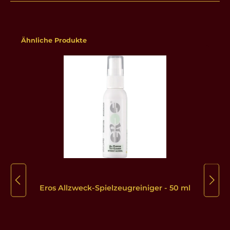
Produktgalerie überspringen
Ähnliche Produkte
Eros Allzweck-Spielzeugreiniger - 50 ml