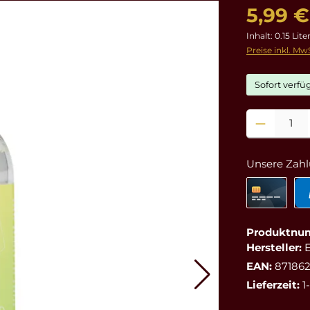
5,99 €
Inhalt:
0.15 Lite
Preise inkl. Mw
Sofort verfüg
Produkt Anzahl
Unsere Zahl
Produktnu
Hersteller:
EAN:
87186
Lieferzeit:
1