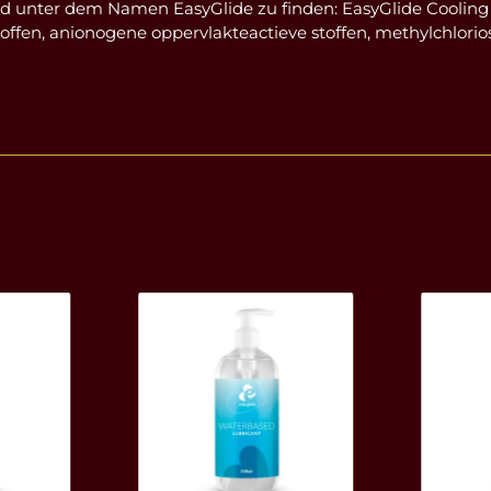
nd unter dem Namen EasyGlide zu finden: EasyGlide Coolin
toffen, anionogene oppervlakteactieve stoffen, methylchlorio