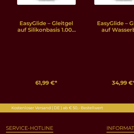
EasyGlide – Gleitgel
EasyGlide – G
auf Silikonbasis 1.000
auf Wasser
ml
1.000 m
61,99 €*
34,99 €
In den Warenkorb
In den Ware
Kostenloser Versand ( DE ) ab € 50,- Bestellwert
SERVICE-HOTLINE
INFORMA