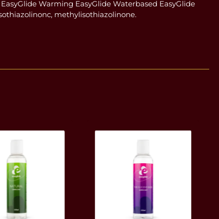
g EasyGlide Warming EasyGlide Waterbased EasyGlide
sothiazolinonc, methylisothiazolinone.