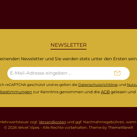
NEWSLETTER
heinenden Newsletter und Sie werden stets unter den Ersten sei
E-
Mail-
Adresse*
urch reCAPTCHA geschützt und es gelten die
Datenschutzrichtlinie
und
Nutz
zbestimmungen
zur Kenntnis genommen und die
AGB
gelesen und 
l. Mehrwertsteuer zzgl.
Versandkosten
und ggf. Nachnahmegebühren, wenn n
© 2026 Velvet Vipes - Alle Rechte vorbehalten. Theme by
ThemeWare®