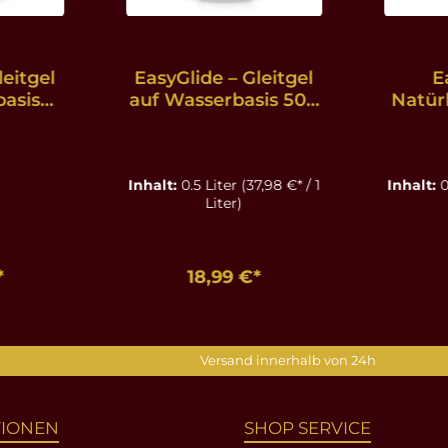
leitgel
EasyGlide – Gleitgel
E
basis
auf Wasserbasis 500
Natürl
l
ml
auf Wa
Inhalt:
0.5 Liter
(37,98 €* / 1
Inhalt:
0
Liter)
*
18,99 €*
nkorb
In den Warenkorb
In d
Versand innerhalb von 24h
TIONEN
SHOP SERVICE