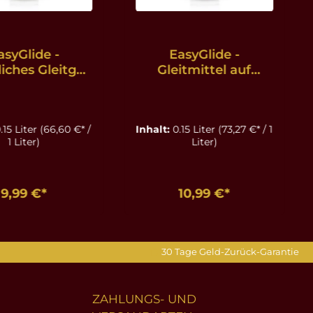
asyGlide -
EasyGlide -
iches Gleitgel
Gleitmittel auf
sserbasis - 150
Silikonbasis - 150 ml
ml
.15 Liter
(66,60 €* /
Inhalt:
0.15 Liter
(73,27 €* / 1
1 Liter)
Liter)
9,99 €*
10,99 €*
en Warenkorb
In den Warenkorb
30 Tage Geld-Zurück-Garantie
ZAHLUNGS- UND