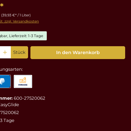
*
r
(39,93 €* / 1 Liter)
St. zzgl. Versandkosten
bar, Lieferzeit: 1-3 Tage
: Gib den gewünschten Wert ein oder benutze die Schaltflächen um die Anz
Stück
In den Warenkorb
ungsarten:
mmer:
600-27520062
EasyGlide
27520062
-3 Tage