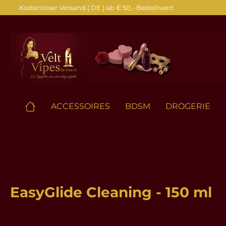
Kostenloser Versand ( DE ) ab € 50,- Bestellwert
springen
Zur Hauptnavigation springen
ACCESSOIRES
BDSM
DROGERIE
EasyGlide Cleaning - 150 ml