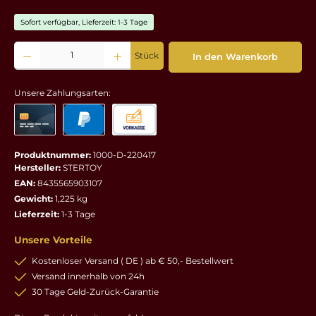
Sofort verfügbar, Lieferzeit: 1-3 Tage
Produkt Anzahl: Gib den gewünschten Wert ein oder benutze die Schaltflächen um die 
Stück
In den Warenkorb
Unsere Zahlungsarten:
Produktnummer:
1000-D-220417
Hersteller:
STERTOY
EAN:
8435565903107
Gewicht:
1,225 kg
Lieferzeit:
1-3 Tage
Unsere Vorteile
Kostenloser Versand ( DE ) ab € 50,- Bestellwert
Versand innerhalb von 24h
30 Tage Geld-Zurück-Garantie