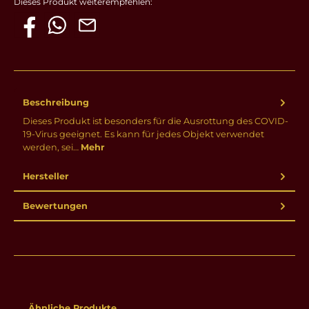
Dieses Produkt weiterempfehlen:
Beschreibung
Dieses Produkt ist besonders für die Ausrottung des COVID-
19-Virus geeignet. Es kann für jedes Objekt verwendet
werden, sei…
Mehr
Hersteller
Bewertungen
Produktgalerie überspringen
Ähnliche Produkte