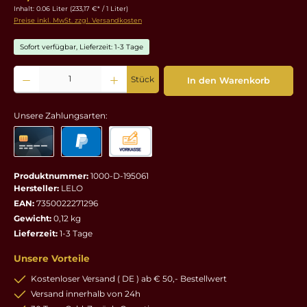
Inhalt:
0.06 Liter
(233,17 €* / 1 Liter)
Preise inkl. MwSt. zzgl. Versandkosten
Sofort verfügbar, Lieferzeit: 1-3 Tage
Produkt Anzahl: Gib den gewünschten Wert ein oder benutze die Schaltflächen um die 
Stück
In den Warenkorb
Unsere Zahlungsarten:
Produktnummer:
1000-D-195061
Hersteller:
LELO
EAN:
7350022271296
Gewicht:
0,12 kg
Lieferzeit:
1-3 Tage
Unsere Vorteile
Kostenloser Versand ( DE ) ab € 50,- Bestellwert
Versand innerhalb von 24h