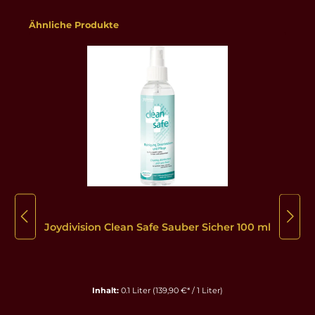
Produktgalerie überspringen
Ähnliche Produkte
Joydivision Clean Safe Sauber Sicher 100 ml
Inhalt:
0.1 Liter
(139,90 €* / 1 Liter)