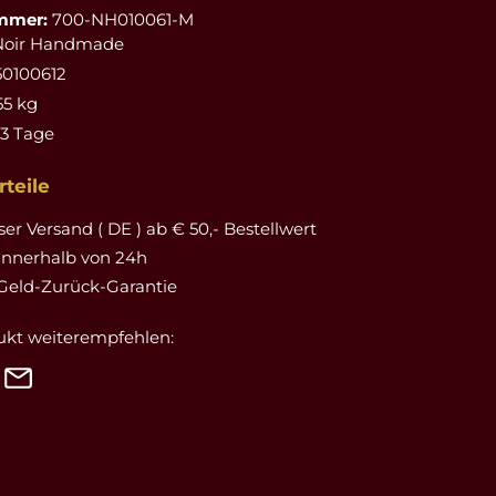
mmer:
700-NH010061-M
Noir Handmade
50100612
55 kg
-3 Tage
teile
er Versand ( DE ) ab € 50,- Bestellwert
innerhalb von 24h
Geld-Zurück-Garantie
ukt weiterempfehlen: