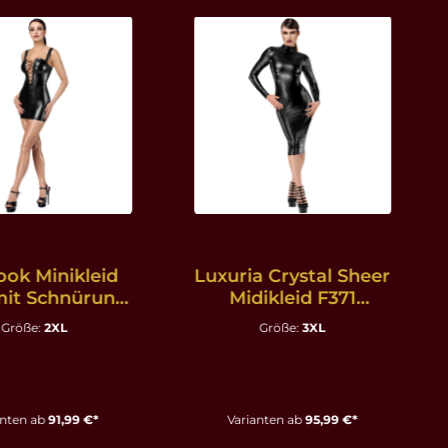
ok Minikleid
Luxuria Crystal Sheer
mit Schnürung
Midikleid F371
hwarz - 2XL
schwarz - 3XL
Größe:
2XL
Größe:
3XL
anten ab
91,99 €*
Varianten ab
95,99 €*