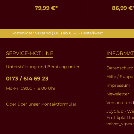
79,99 €*
86,99 €
In den Warenkorb
In den Ware
Kostenloser Versand ( DE ) ab € 50,- Bestellwert
SERVICE-HOTLINE
INFORMA
Unterstützung und Beratung unter:
Datenschutz
Hilfe / Suppo
0173 / 614 69 23
Impressum
Mo-Fr, 09:00 - 18:00 Uhr
Newsletter
Versand- un
Oder über unser
Kontaktformular
.
JoyClub - Wi
Erotikplattf
velvet_vipes 