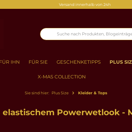
Versand innerhalb von 24h
FÜR IHN
FÜR SIE
GESCHENKETIPPS
PLUS SI
X-MAS COLLECTION
Sie sind hier:
Plus Size
Kleider & Tops
s elastischem Powerwetlook - 