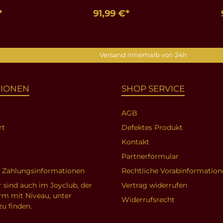
*
91,99 €*
nkorb
In den Warenkorb
In d
Versand innerhalb von 24h
TIONEN
SHOP SERVICE
AGB
rt
Defektes Produkt
Kontakt
Partnerformular
d Zahlungsinformationen
Rechtliche Vorabinformation
r sind auch im Joyclub, der
Vertrag widerrufen
orm mit Niveau, unter
Widerrufsrecht
zu finden.