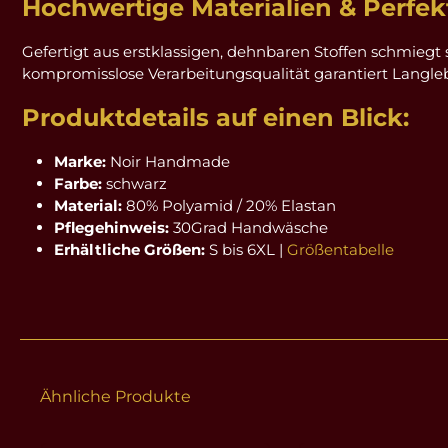
Hochwertige Materialien & Perfek
Gefertigt aus erstklassigen, dehnbaren Stoffen schmiegt 
kompromisslose Verarbeitungsqualität garantiert Langlebig
Produktdetails auf einen Blick:
Marke:
Noir Handmade
Farbe:
schwarz
Material:
80% Polyamid / 20% Elastan
Pflegehinweis:
30Grad Handwäsche
Erhältliche Größen:
S bis 6XL |
Größentabelle
Ähnliche Produkte