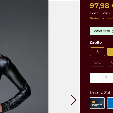
97,98 
Inhalt:
1 Stück
Preise inkl. Mw
Sofort verfüg
ausw
Größe
S
5XL
(Diese Opt
Produkt Anzahl
Unsere Zahl