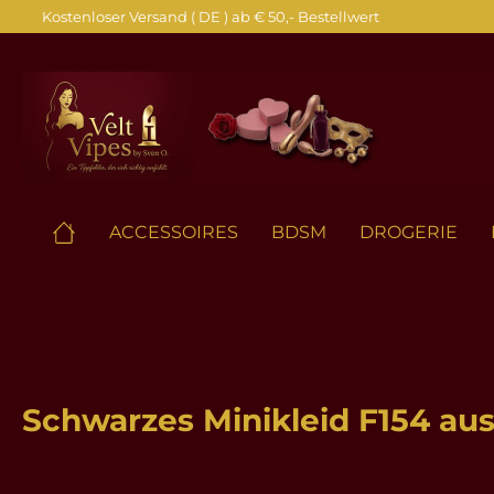
Kostenloser Versand ( DE ) ab € 50,- Bestellwert
springen
Zur Hauptnavigation springen
ACCESSOIRES
BDSM
DROGERIE
Schwarzes Minikleid F154 au