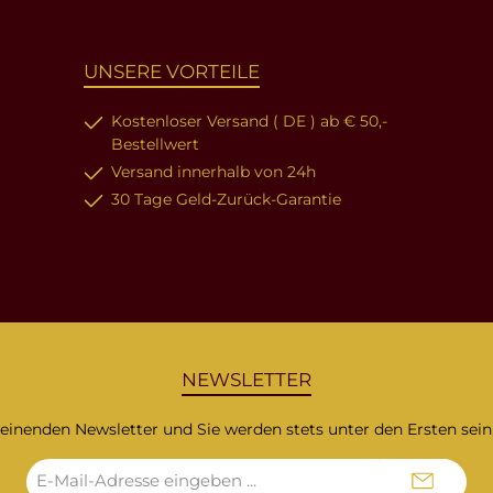
UNSERE VORTEILE
Kostenloser Versand ( DE ) ab € 50,-
Bestellwert
Versand innerhalb von 24h
30 Tage Geld-Zurück-Garantie
NEWSLETTER
heinenden Newsletter und Sie werden stets unter den Ersten sei
E-
Mail-