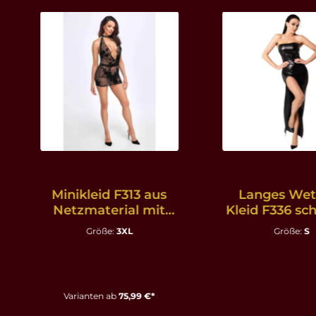
Produktgalerie überspringen
Minikleid F313 aus
Langes Wet
Netzmaterial mit
Kleid F336 sc
Kette schwarz - 3XL
S
Größe:
3XL
Größe:
S
Varianten ab
75,99 €*