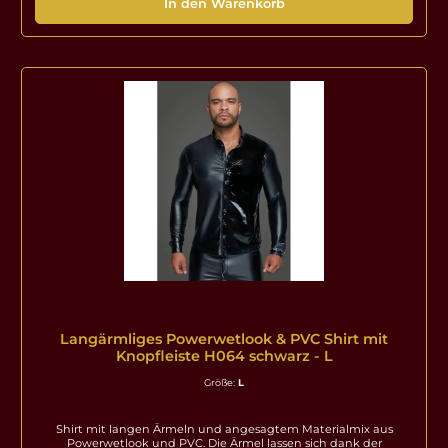
In den Warenkorb
Elastan, Polymerbeschichtung Pflegehinweis: 30Grad
Handwäsche Erhältliche Größen: S, M, L, XL, 2XL, 3XL |
Größentabelle
Langärmliges Powerwetlook & PVC Shirt mit
Knopfleiste H064 schwarz - L
Größe:
L
Shirt mit langen Ärmeln und angesagtem Materialmix aus
Powerwetlook und PVC. Die Ärmel lassen sich dank der