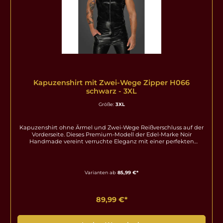
Kapuzenshirt mit Zwei-Wege Zipper H066
schwarz - 3XL
Größe:
3XL
Kapuzenshirt ohne Ärmel und Zwei-Wege Reißverschluss auf der
Vorderseite. Dieses Premium-Modell der Edel-Marke Noir
Handmade vereint verruchte Eleganz mit einer perfekten
Passform und setzt den Körper gekonnt in Szene. Ideal als
exklusives Outfit für Clubwear, aufregende Abende oder als
besonderes Highlight Ihrer Lingerie- und Erotik-Sammlung.
Hochwertige Materialien & Perfekter Tragekomfort Gefertigt aus
Varianten ab
85,99 €*
erstklassigen, dehnbaren Stoffen schmiegt sich das
Kleidungsstück sanft an Ihre Kurven an und betont Ihre feminine
Silhouette auf aufregende Weise. Die kompromisslose
Verarbeitungsqualität garantiert Langlebigkeit und ein luxuriöses
89,99 €*
Gefühl auf der Haut. Der Artikel ist in einer Hochglanzbox
verpackt. Produktdetails auf einen Blick: Marke: Noir Handmade
Farbe: schwarz Material: Hauptmaterial 90% Polyester / 10%