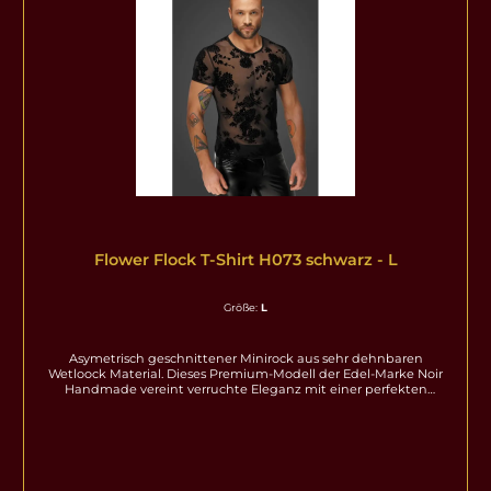
Flower Flock T-Shirt H073 schwarz - L
Größe:
L
Asymetrisch geschnittener Minirock aus sehr dehnbaren
Wetloock Material. Dieses Premium-Modell der Edel-Marke Noir
Handmade vereint verruchte Eleganz mit einer perfekten
Passform und setzt den Körper gekonnt in Szene. Ideal als
exklusives Outfit für Clubwear, aufregende Abende oder als
besonderes Highlight Ihrer Lingerie- und Erotik-Sammlung.
Hochwertige Materialien & Perfekter Tragekomfort Gefertigt aus
erstklassigen, dehnbaren Stoffen schmiegt sich das
Kleidungsstück sanft an Ihre Kurven an und betont Ihre feminine