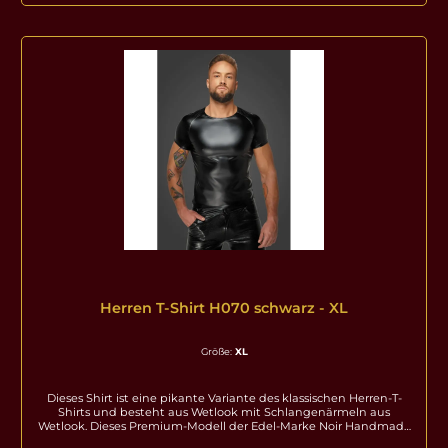
verpackt. Produktdetails auf einen Blick: Marke: Noir Handmade
Farbe: schwarz Material: 76% Polyester / 24% Elasthan,
Polymerbeschichtung Pflegehinweis: 30Grad Handwäsche
Erhältliche Größen: S, M, L, XL, 2XL, 3XL | Größentabelle
Herren T-Shirt H070 schwarz - XL
Größe:
XL
Dieses Shirt ist eine pikante Variante des klassischen Herren-T-
Shirts und besteht aus Wetlook mit Schlangenärmeln aus
Wetlook. Dieses Premium-Modell der Edel-Marke Noir Handmade
vereint verruchte Eleganz mit einer perfekten Passform und setzt