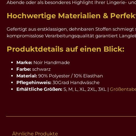
Abende oder als besonderes Highlight Ihrer Lingerie- u
Hochwertige Materialien & Perfek
Gefertigt aus erstklassigen, dehnbaren Stoffen schmiegt 
kompromisslose Verarbeitungsqualität garantiert Langlebig
Produktdetails auf einen Blick:
Marke:
Noir Handmade
Farbe:
schwarz
Material:
90% Polyester / 10% Elasthan
Pflegehinweis:
30Grad Handwäsche
Erhältliche Größen:
S, M, L, XL, 2XL, 3XL |
Größentabe
Ähnliche Produkte