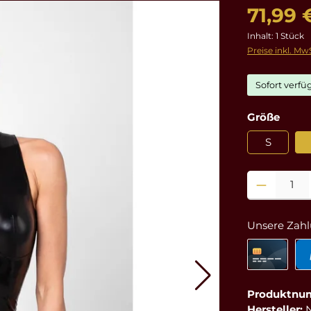
71,99 
Inhalt:
1 Stück
Preise inkl. Mw
Sofort verfüg
ausw
Größe
S
Produkt Anzahl
Unsere Zahl
Produktnu
Hersteller: