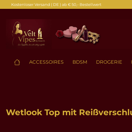
Kostenloser Versand ( DE ) ab € 50,- Bestellwert
springen
Zur Hauptnavigation springen
ACCESSOIRES
BDSM
DROGERIE
Wetlook Top mit Reißverschl