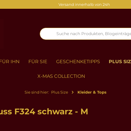
Versand innerhalb von 24h
FÜR IHN
FÜR SIE
GESCHENKETIPPS
PLUS SI
X-MAS COLLECTION
Sie sind hier:
Plus Size
Kleider & Tops
uss F324 schwarz - M