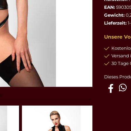
EAN:
590305
Gewicht:
0,
Lieferzeit:
1
Unsere Vor
Kostenlos
Versand 
30 Tage 
Dieses Prod