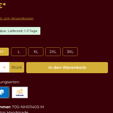
€*
St. zzgl. Versandkosten
bar, Lieferzeit: 1-3 Tage
ählen
M
L
XL
2XL
3XL
: Gib den gewünschten Wert ein oder benutze die Schaltflächen um die Anz
Stück
In den Warenkorb
ungsarten:
mmer:
700-NH011403-M
Noir Handmade