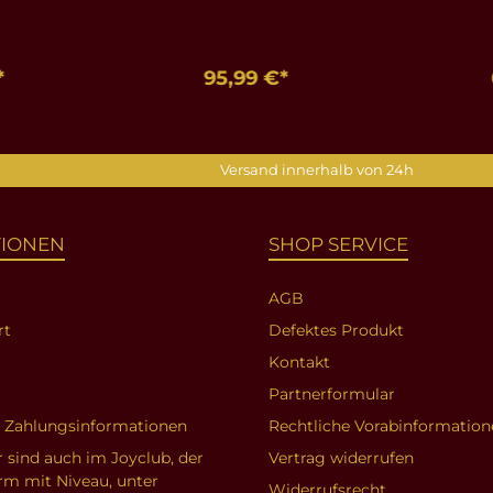
*
95,99 €*
nkorb
In den Warenkorb
In d
Versand innerhalb von 24h
TIONEN
SHOP SERVICE
AGB
rt
Defektes Produkt
Kontakt
Partnerformular
d Zahlungsinformationen
Rechtliche Vorabinformation
r sind auch im Joyclub, der
Vertrag widerrufen
orm mit Niveau, unter
Widerrufsrecht