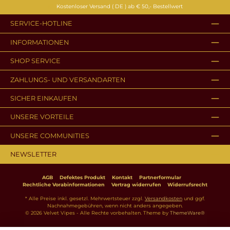
Kostenloser Versand ( DE ) ab € 50,- Bestellwert
SERVICE-HOTLINE
INFORMATIONEN
SHOP SERVICE
ZAHLUNGS- UND VERSANDARTEN
SICHER EINKAUFEN
UNSERE VORTEILE
UNSERE COMMUNITIES
NEWSLETTER
AGB
Defektes Produkt
Kontakt
Partnerformular
Rechtliche Vorabinformationen
Vertrag widerrufen
Widerrufsrecht
* Alle Preise inkl. gesetzl. Mehrwertsteuer zzgl.
Versandkosten
und ggf.
Nachnahmegebühren, wenn nicht anders angegeben.
© 2026 Velvet Vipes - Alle Rechte vorbehalten. Theme by
ThemeWare®