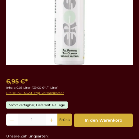
6,95 €*
Inhalt:
0.05 Liter
(139,00 €* / 1 Liter)
Preise inkl. MwSt. zzgl. Versandkosten
Sofort verfügbar, Lieferzeit: 1-3 Tage
Produkt Anzahl: Gib den gewünschten Wert ein oder benutze die Schaltflächen um die 
Stück
In den Warenkorb
Unsere Zahlungsarten: