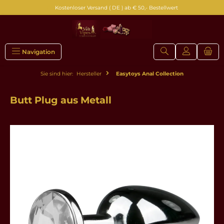
Kostenloser Versand ( DE ) ab € 50,- Bestellwert
alt springen
Navigation
Sie sind hier:
Hersteller
Easytoys Anal Collection
Butt Plug aus Metall