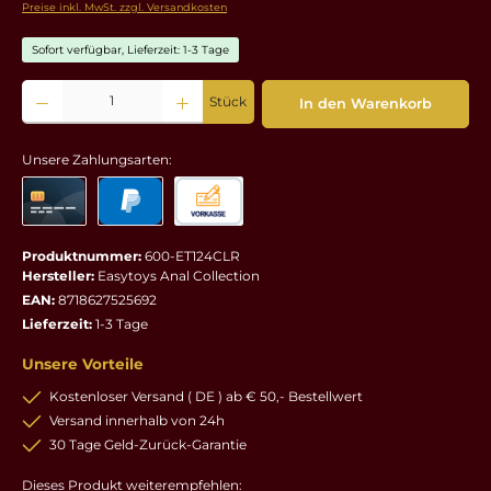
Preise inkl. MwSt. zzgl. Versandkosten
Sofort verfügbar, Lieferzeit: 1-3 Tage
Produkt Anzahl: Gib den gewünschten Wert ein oder benutze die Schaltflächen um die 
Stück
In den Warenkorb
Unsere Zahlungsarten:
Produktnummer:
600-ET124CLR
Hersteller:
Easytoys Anal Collection
EAN:
8718627525692
Lieferzeit:
1-3 Tage
Unsere Vorteile
Kostenloser Versand ( DE ) ab € 50,- Bestellwert
Versand innerhalb von 24h
30 Tage Geld-Zurück-Garantie
Dieses Produkt weiterempfehlen: