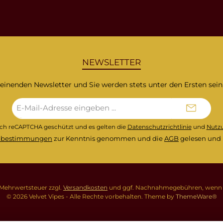
NEWSLETTER
heinenden Newsletter und Sie werden stets unter den Ersten sei
E-
Mail-
Adresse*
urch reCAPTCHA geschützt und es gelten die
Datenschutzrichtlinie
und
Nutz
zbestimmungen
zur Kenntnis genommen und die
AGB
gelesen und 
l. Mehrwertsteuer zzgl.
Versandkosten
und ggf. Nachnahmegebühren, wenn n
© 2026 Velvet Vipes - Alle Rechte vorbehalten. Theme by
ThemeWare®