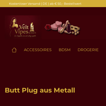
Kostenloser Versand ( DE ) ab € 50,- Bestellwert
springen
Zur Hauptnavigation springen
ACCESSOIRES
BDSM
DROGERIE
Butt Plug aus Metall