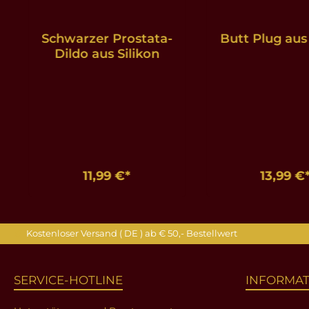
Schwarzer Prostata-
Butt Plug aus
Dildo aus Silikon
11,99 €*
13,99 €
In den Warenkorb
In den Ware
Kostenloser Versand ( DE ) ab € 50,- Bestellwert
SERVICE-HOTLINE
INFORMA