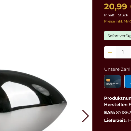
20,99
Inhalt:
1 Stück
Preise inkl. Mw
Sofort verfüg
Produkt Anzahl
Unsere Zahl
Produktnu
Hersteller:
E
EAN:
87186
Lieferzeit:
1