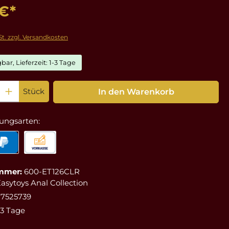
 €*
St. zzgl. Versandkosten
bar, Lieferzeit: 1-3 Tage
: Gib den gewünschten Wert ein oder benutze die Schaltflächen um die Anz
Stück
In den Warenkorb
ungsarten:
mmer:
600-ET126CLR
asytoys Anal Collection
27525739
-3 Tage