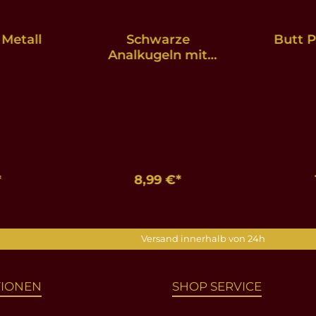
 Metall
Schwarze
Butt P
Analkugeln mit
herzförmigem Griff
*
8,99 €*
nkorb
In den Warenkorb
In d
Versand innerhalb von 24h
TIONEN
SHOP SERVICE