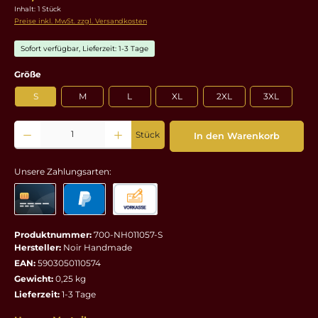
Inhalt:
1 Stück
Preise inkl. MwSt. zzgl. Versandkosten
Sofort verfügbar, Lieferzeit: 1-3 Tage
auswählen
Größe
S
M
L
XL
2XL
3XL
Produkt Anzahl: Gib den gewünschten Wert ein oder benutze die Schaltflächen um die 
Stück
In den Warenkorb
Unsere Zahlungsarten:
Produktnummer:
700-NH011057-S
Hersteller:
Noir Handmade
EAN:
5903050110574
Gewicht:
0,25 kg
Lieferzeit:
1-3 Tage