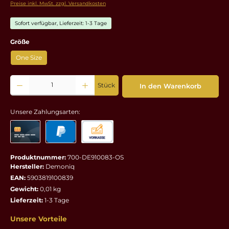
Preise inkl. MwSt. zzgl. Versandkosten
Sofort verfügbar, Lieferzeit: 1-3 Tage
auswählen
Größe
One Size
Produkt Anzahl: Gib den gewünschten Wert ein oder benutze die Schaltflächen um die 
Stück
In den Warenkorb
Unsere Zahlungsarten:
Produktnummer:
700-DE910083-OS
Hersteller:
Demoniq
EAN:
5903819100839
Gewicht:
0,01 kg
Lieferzeit:
1-3 Tage
Unsere Vorteile