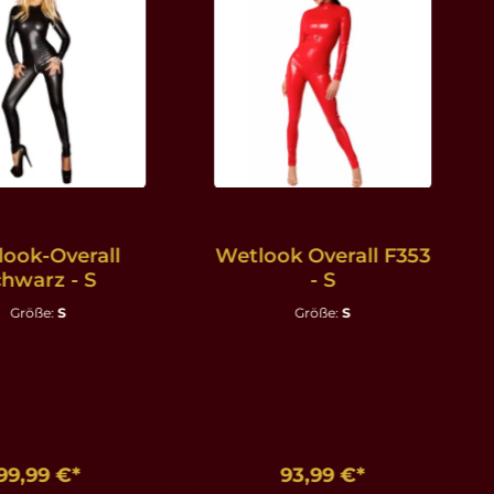
ook-Overall
Wetlook Overall F353
chwarz - S
- S
Größe:
S
Größe:
S
99,99 €*
93,99 €*