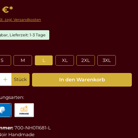
 €*
St. zzgl. Versandkosten
bar, Lieferzeit: 1-3 Tage
ählen
S
M
L
XL
2XL
3XL
: Gib den gewünschten Wert ein oder benutze die Schaltflächen um die Anz
Stück
In den Warenkorb
ungsarten:
mmer:
700-NH011681-L
Noir Handmade