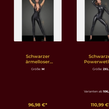
Schwarzer
Schwarz
ärmelloser
Powerwetl
Powerwetlook
Overall F162 m
Größe:
M
Größe:
2XL
Overall F167 mit
und Zwei 
Spitze - M
Zipper- 2
Varianten ab
106,
96,98 €*
110,99 €