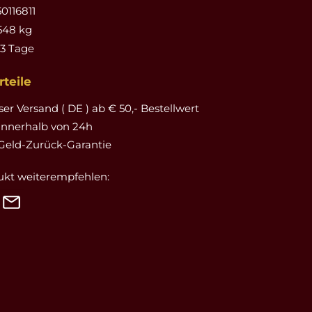
0116811
548 kg
-3 Tage
teile
er Versand ( DE ) ab € 50,- Bestellwert
innerhalb von 24h
Geld-Zurück-Garantie
ukt weiterempfehlen: