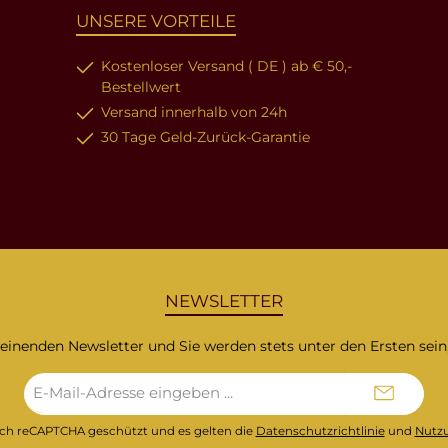
UNSERE VORTEILE
Kostenloser Versand ( DE ) ab € 50,-
Bestellwert
Versand innerhalb von 24h
30 Tage Geld-Zurück-Garantie
NEWSLETTER
heinenden Newsletter und Sie werden stets unter den Ersten sei
E-
Mail-
Adresse*
urch reCAPTCHA geschützt und es gelten die
Datenschutzrichtlinie
und
Nutz