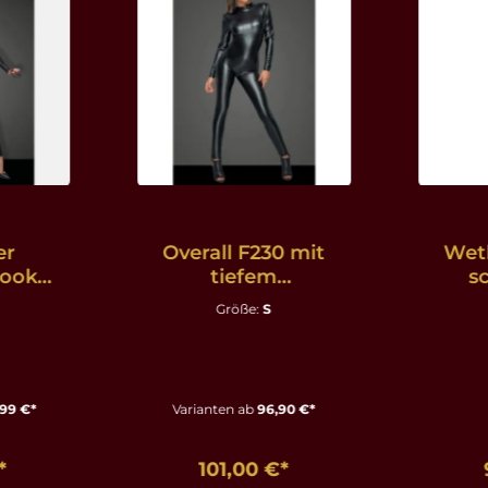
er
Overall F230 mit
Wetl
ook
tiefem
s
it Ring
Rückenausschnitt
Größe:
S
Wege
schwarz - S
XL
99 €*
Varianten ab
96,90 €*
*
101,00 €*