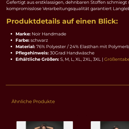
Gefertigt aus erstklassigen, dehnbaren Stoffen schmiegt
kompromisslose Verarbeitungsqualität garantiert Langlebi
Produktdetails auf einen Blick:
Marke:
Noir Handmade
Farbe:
schwarz
Material:
76% Polyester / 24% Elasthan mit Polymer
Pflegehinweis:
30Grad Handwäsche
Erhältliche Größen:
S, M, L, XL, 2XL, 3XL |
Größentabe
Ähnliche Produkte
Produktgalerie überspringen