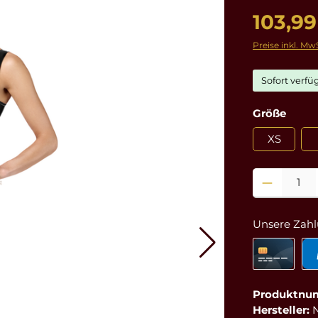
103,99
Preise inkl. Mw
Sofort verfüg
ausw
Größe
XS
Produkt Anzahl
Unsere Zahl
Produktnu
Hersteller: