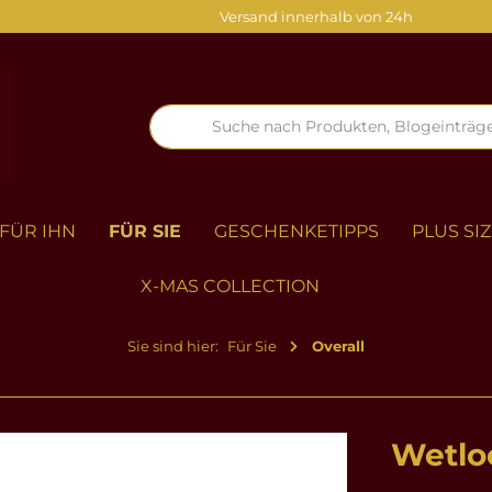
Versand innerhalb von 24h
FÜR IHN
FÜR SIE
GESCHENKETIPPS
PLUS SI
X-MAS COLLECTION
Sie sind hier:
Für Sie
Overall
Wetloo