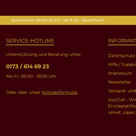
In den Warenkorb
In den Ware
Kostenloser Versand ( DE ) ab € 50,- Bestellwert
SERVICE-HOTLINE
INFORMA
Unterstützung und Beratung unter:
Datenschutz
Hilfe / Suppo
0173 / 614 69 23
Impressum
Mo-Fr, 09:00 - 18:00 Uhr
Newsletter
Versand- un
Oder über unser
Kontaktformular
.
JoyClub - Wi
Erotikplattf
velvet_vipes 