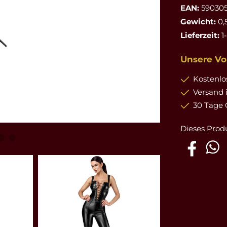
EAN:
590305
Gewicht:
0,
Lieferzeit:
1
Unsere Vor
Kostenlos
Versand 
30 Tage 
Dieses Prod