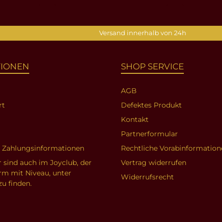
nkorb
In den Warenkorb
In d
Versand innerhalb von 24h
TIONEN
SHOP SERVICE
AGB
rt
Defektes Produkt
Kontakt
Partnerformular
d Zahlungsinformationen
Rechtliche Vorabinformation
r sind auch im Joyclub, der
Vertrag widerrufen
orm mit Niveau, unter
Widerrufsrecht
zu finden.