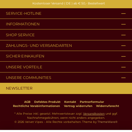
Kostenloser Versand ( DE ) ab € 50,- Bestellwert
SERVICE-HOTLINE
INFORMATIONEN
SHOP SERVICE
ZAHLUNGS- UND VERSANDARTEN
SICHER EINKAUFEN
UNSERE VORTEILE
UNSERE COMMUNITIES
NEWSLETTER
AGB
Defektes Produkt
Kontakt
Partnerformular
Rechtliche Vorabinformationen
Vertrag widerrufen
Widerrufsrecht
* Alle Preise inkl. gesetzl. Mehrwertsteuer zzgl.
Versandkosten
und ggf.
Nachnahmegebühren, wenn nicht anders angegeben.
© 2026 Velvet Vipes - Alle Rechte vorbehalten. Theme by
ThemeWare®