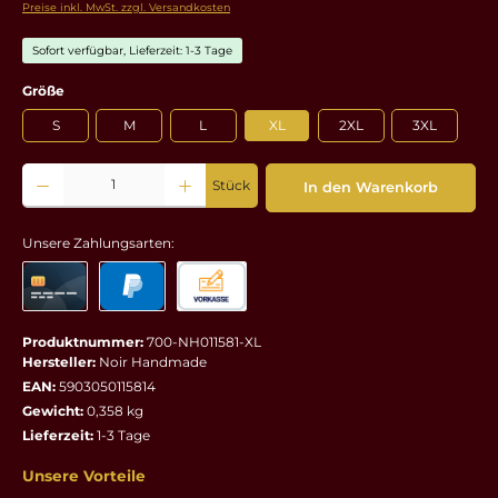
Preise inkl. MwSt. zzgl. Versandkosten
Sofort verfügbar, Lieferzeit: 1-3 Tage
auswählen
Größe
S
M
L
XL
2XL
3XL
Produkt Anzahl: Gib den gewünschten Wert ein oder benutze die Schaltflächen um die 
Stück
In den Warenkorb
Unsere Zahlungsarten:
Produktnummer:
700-NH011581-XL
Hersteller:
Noir Handmade
EAN:
5903050115814
Gewicht:
0,358 kg
Lieferzeit:
1-3 Tage
Unsere Vorteile