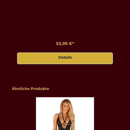
53,99 €*
Details
Produktgalerie überspringen
Ähnliche Produkte