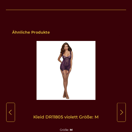
Produktgalerie überspringen
Ähnliche Produkte
Kleid DR11805 violett Größe: M
Größe:
M