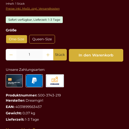
Inhalt:
1 Stück
Preise inkl. MwSt. zzgl. Versandkosten
Sofort verfügbar, Lieferzeit: 1-3 Tage
auswählen
Größe
One-Size
Queen-Size
Produkt Anzahl: Gib den gewünschten Wert ein oder benutze die Schaltflächen um die 
Stück
In den Warenkorb
Unsere Zahlungsarten:
Produktnummer:
500-3743-219
Hersteller:
Dreamgirl
EAN:
4031899563457
Gewicht:
0,07 kg
Lieferzeit:
1-3 Tage