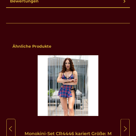
Bewertungen
Produktgalerie überspringen
Ähnliche Produkte
Monokini-Set CR4446 kariert Größe: M