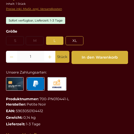
Inhalt:
1 Stück
Preise inkl. MwSt. zzgl. Versandkosten
Sofort verfügbar, Lieferzeit: 1-3 Tage
auswählen
Größe
S
M
L
XL
(Diese Option ist zurzeit nicht verfügbar.)
(Diese Option ist zurzeit nicht verfügbar.)
Produkt Anzahl: Gib den gewünschten Wert ein oder benutze die Schaltflächen um die 
Stück
In den Warenkorb
Unsere Zahlungsarten:
Produktnummer:
700-PN010441-L
Hersteller:
Petite Noir
EAN:
5903050104412
Gewicht:
0,14 kg
Lieferzeit:
1-3 Tage