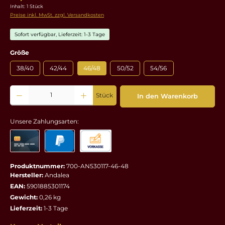
Inhalt:
1 Stück
Preise inkl. MwSt. zzgl. Versandkosten
Sofort verfügbar, Lieferzeit: 1-3 Tage
auswählen
Größe
38/40
42/44
46/48
50/52
54/56
Produkt Anzahl: Gib den gewünschten Wert ein oder benutze die Schaltflächen um die 
Stück
In den Warenkorb
Unsere Zahlungsarten:
Produktnummer:
700-AN530117-46-48
Hersteller:
Andalea
EAN:
5901885301174
Gewicht:
0,26 kg
Lieferzeit:
1-3 Tage