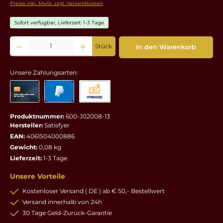
Preise inkl. MwSt. zzgl. Versandkosten
Sofort verfügbar, Lieferzeit: 1-3 Tage
Produkt Anzahl: Gib den gewünschten Wert ein oder benutze die Schaltflächen um die 
Stück
In den Warenkorb
Unsere Zahlungsarten:
Produktnummer:
600-J02008-13
Hersteller:
Satisfyer
EAN:
4061504000886
Gewicht:
0,08 kg
Lieferzeit:
1-3 Tage
Unsere Vorteile
Kostenloser Versand ( DE ) ab € 50,- Bestellwert
Versand innerhalb von 24h
30 Tage Geld-Zurück-Garantie