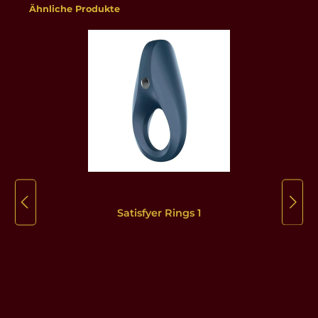
Produktgalerie überspringen
Ähnliche Produkte
Satisfyer Rings 1