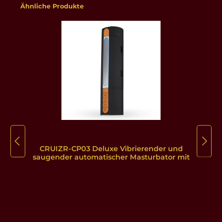
Produktgalerie überspringen
Ähnliche Produkte
CRUIZR-CP03 Deluxe Vibrierender und
saugender automatischer Masturbator mit