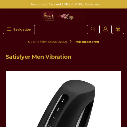
Kostenloser Versand ( DE ) ab € 50,- Bestellwert
alt springen
Navigation
Sie sind hier:
Sexspielzeug
Masturbatoren
Satisfyer Men Vibration