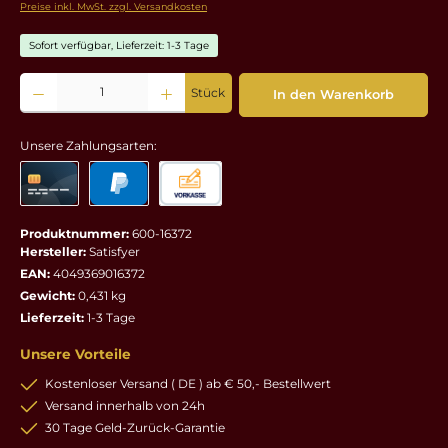
Preise inkl. MwSt. zzgl. Versandkosten
Sofort verfügbar, Lieferzeit: 1-3 Tage
Produkt Anzahl: Gib den gewünschten Wert ein oder benutze die Schaltflächen um die 
Stück
In den Warenkorb
Unsere Zahlungsarten:
Produktnummer:
600-16372
Hersteller:
Satisfyer
EAN:
4049369016372
Gewicht:
0,431 kg
Lieferzeit:
1-3 Tage
Unsere Vorteile
Kostenloser Versand ( DE ) ab € 50,- Bestellwert
Versand innerhalb von 24h
30 Tage Geld-Zurück-Garantie