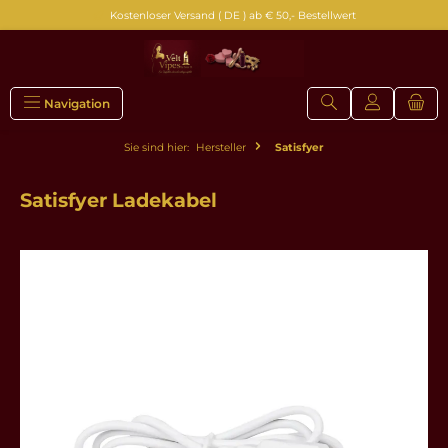
Kostenloser Versand ( DE ) ab € 50,- Bestellwert
alt springen
Navigation
Sie sind hier:
Hersteller
Satisfyer
Satisfyer Ladekabel