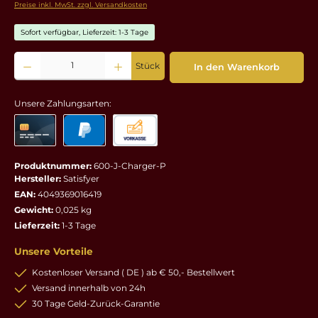
Preise inkl. MwSt. zzgl. Versandkosten
Sofort verfügbar, Lieferzeit: 1-3 Tage
Produkt Anzahl: Gib den gewünschten Wert ein oder benutze die Schaltflächen um die 
Stück
In den Warenkorb
Unsere Zahlungsarten:
Produktnummer:
600-J-Charger-P
Hersteller:
Satisfyer
EAN:
4049369016419
Gewicht:
0,025 kg
Lieferzeit:
1-3 Tage
Unsere Vorteile
Kostenloser Versand ( DE ) ab € 50,- Bestellwert
Versand innerhalb von 24h
30 Tage Geld-Zurück-Garantie