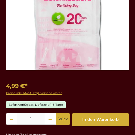
4,99 €*
Preise inkl. MwSt. zzgl. Versandkosten
Sofort verfügbar, Lieferzeit: 1-3 Tage
Produkt Anzahl: Gib den gewünschten Wert ein oder benutze die Schaltflächen um die 
Stück
In den Warenkorb
Unsere Zahlungsarten: