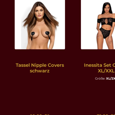
Tassel Nipple Covers
Inessita Set 
schwarz
XL/XXL
Größe:
XL/2