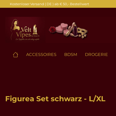
Kostenloser Versand ( DE ) ab € 50,- Bestellwert
springen
Zur Hauptnavigation springen
ACCESSOIRES
BDSM
DROGERIE
Figurea Set schwarz - L/XL