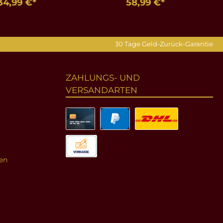
34,99 €*
58,99 €*
en Warenkorb
In den Warenkorb
30 Tage Geld-Zurück-Garantie
ZAHLUNGS- UND
VERSANDARTEN
en