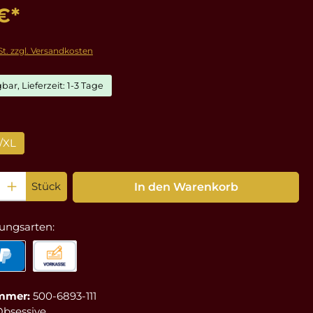
€*
St. zzgl. Versandkosten
bar, Lieferzeit: 1-3 Tage
ählen
/XL
: Gib den gewünschten Wert ein oder benutze die Schaltflächen um die Anz
Stück
In den Warenkorb
ungsarten:
mmer:
500-6893-111
Obsessive