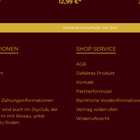
*
12,99 €*
nkorb
In den Warenkorb
In d
Versand innerhalb von 24h
TIONEN
SHOP SERVICE
AGB
rt
Defektes Produkt
Kontakt
Partnerformular
d Zahlungsinformationen
Rechtliche Vorabinformation
r sind auch im Joyclub, der
Vertrag widerrufen
orm mit Niveau, unter
Widerrufsrecht
zu finden.