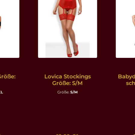
Größe:
Lovica Stockings
Babyd
Größe: S/M
sch
XL
Größe:
S/M