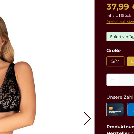
37,99 
Inhalt:
1 Stück
Preise inkl. Mw
Sofort verfüg
ausw
Größe
S/M
L
Produkt Anzahl
Unsere Zahl
Produktnu
Hersteller: