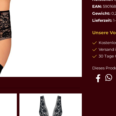
EAN:
59016
Gewicht:
0,
Lieferzeit:
1
Unsere Vor
Kostenlos
Versand 
30 Tage 
Dieses Prod