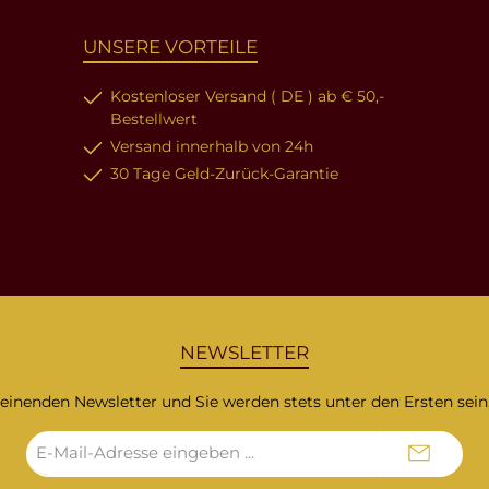
UNSERE VORTEILE
Kostenloser Versand ( DE ) ab € 50,-
Bestellwert
Versand innerhalb von 24h
30 Tage Geld-Zurück-Garantie
NEWSLETTER
heinenden Newsletter und Sie werden stets unter den Ersten sei
E-
Mail-
Adresse*