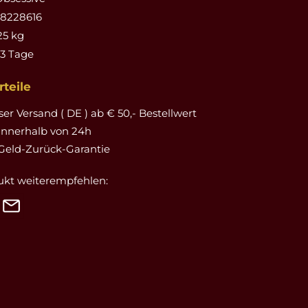
88228616
25 kg
-3 Tage
teile
er Versand ( DE ) ab € 50,- Bestellwert
innerhalb von 24h
Geld-Zurück-Garantie
ukt weiterempfehlen: