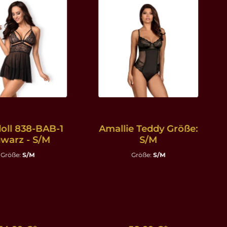
oll 838-BAB-1
Amallie Teddy Größe:
warz - S/M
S/M
Größe:
S/M
Größe:
S/M