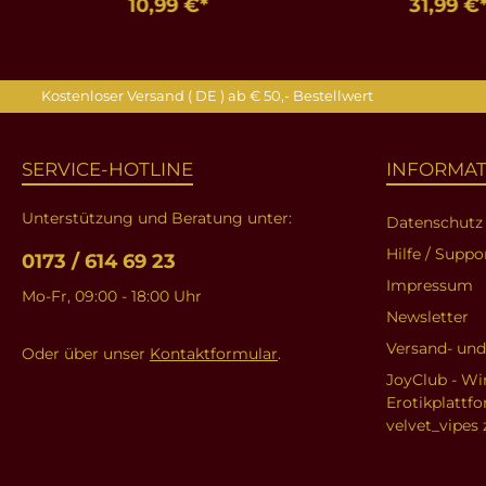
10,99 €*
31,99 €
In den Warenkorb
In den Ware
Kostenloser Versand ( DE ) ab € 50,- Bestellwert
SERVICE-HOTLINE
INFORMA
Unterstützung und Beratung unter:
Datenschutz
Hilfe / Suppo
0173 / 614 69 23
Impressum
Mo-Fr, 09:00 - 18:00 Uhr
Newsletter
Versand- un
Oder über unser
Kontaktformular
.
JoyClub - Wi
Erotikplattf
velvet_vipes 