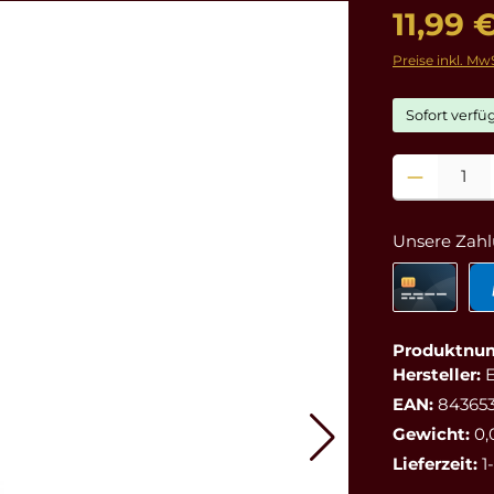
11,99 
Preise inkl. Mw
Sofort verfüg
Produkt Anzahl
Unsere Zahl
Produktnu
Hersteller:
EAN:
843653
Gewicht:
0,
Lieferzeit:
1