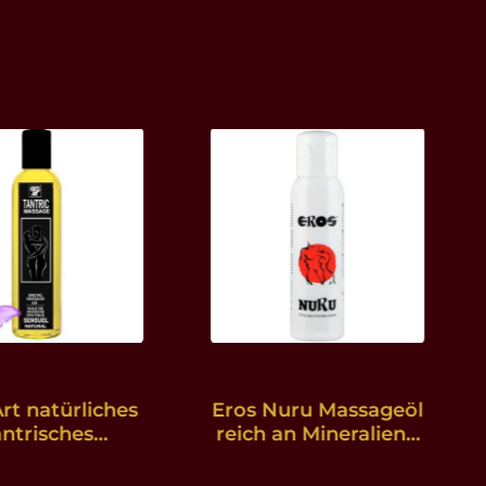
rt natürliches
Eros Nuru Massageöl
antrisches
reich an Mineralien -
sageöl und
250 ml
neutrales