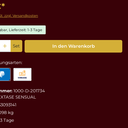
€*
St. zzgl. Versandkosten
bar, Lieferzeit: 1-3 Tage
: Gib den gewünschten Wert ein oder benutze die Schaltflächen um die Anz
Set
In den Warenkorb
ungsarten:
mmer:
1000-D-201734
EXTASE SENSUAL
3093141
098 kg
-3 Tage