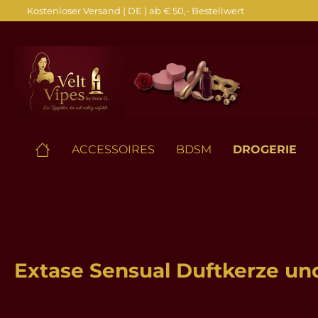
Kostenloser Versand ( DE ) ab € 50,- Bestellwert
springen
Zur Hauptnavigation springen
ACCESSOIRES
BDSM
DROGERIE
Extase Sensual Duftkerze u