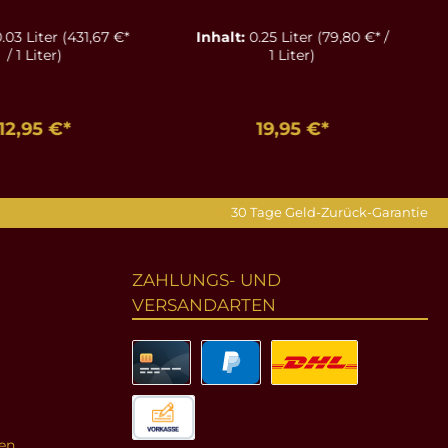
disiakum - 30
.03 Liter
(431,67 €*
Inhalt:
0.25 Liter
(79,80 €* /
ml
/ 1 Liter)
1 Liter)
12,95 €*
19,95 €*
en Warenkorb
In den Warenkorb
30 Tage Geld-Zurück-Garantie
ZAHLUNGS- UND
VERSANDARTEN
en