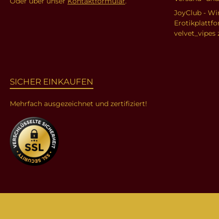
Oder über unser
Kontaktformular
.
JoyClub - Wi
Erotikplattf
velvet_vipes 
SICHER EINKAUFEN
Mehrfach ausgezeichnet und zertifiziert!