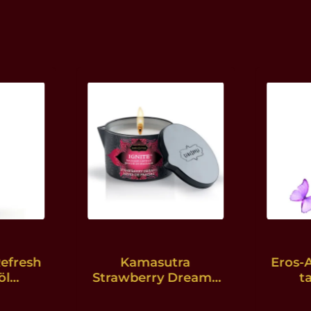
Refresh
Kamasutra
Eros-A
öl
Strawberry Dreams
t
che
Massagekerze - 170
Mas
 &
gr