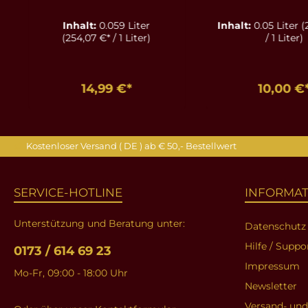
ägyptisc
Inhalt:
0.059 Liter
Inhalt:
0.05 Liter
(
Baumwolle -
(254,07 €* / 1 Liter)
/ 1 Liter)
14,99 €*
10,00 €
In den Warenkorb
In den Ware
Kostenloser Versand ( DE ) ab € 50,- Bestellwert
SERVICE-HOTLINE
INFORMA
Unterstützung und Beratung unter:
Datenschutz
Hilfe / Suppo
0173 / 614 69 23
Impressum
Mo-Fr, 09:00 - 18:00 Uhr
Newsletter
Versand- un