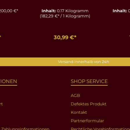
he
Aphro
200,00 €*
Inhalt:
0.17 Kilogramm
Inhalt:
0
 50 ml
(182,29 €* / 1 Kilogramm)
*
30,99 €*
nkorb
In den Warenkorb
In d
Versand innerhalb von 24h
TIONEN
SHOP SERVICE
AGB
rt
Defektes Produkt
Kontakt
Partnerformular
d Zahlungsinformationen
Rechtliche Vorabinformation