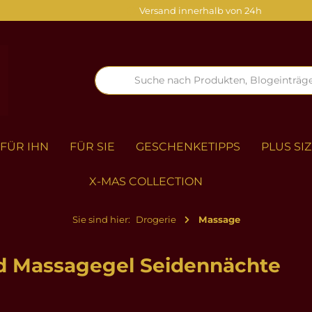
Versand innerhalb von 24h
FÜR IHN
FÜR SIE
GESCHENKETIPPS
PLUS SI
X-MAS COLLECTION
Sie sind hier:
Drogerie
Massage
nd Massagegel Seidennächte