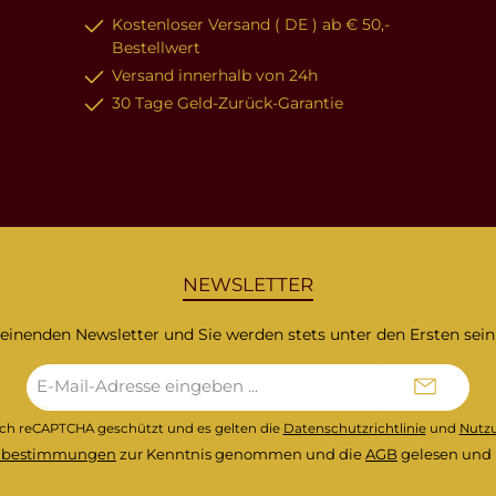
Kostenloser Versand ( DE ) ab € 50,-
Bestellwert
Versand innerhalb von 24h
30 Tage Geld-Zurück-Garantie
NEWSLETTER
heinenden Newsletter und Sie werden stets unter den Ersten sei
E-
Mail-
Adresse*
urch reCAPTCHA geschützt und es gelten die
Datenschutzrichtlinie
und
Nutz
zbestimmungen
zur Kenntnis genommen und die
AGB
gelesen und 