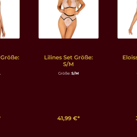
 Größe:
Lilines Set Größe:
Elois
S/M
L
Größe:
S/M
*
41,99 €*
nkorb
In den Warenkorb
In d