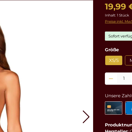
19,99 
Inhalt:
1 Stück
Preise inkl. Mw
Sofort verfüg
ausw
Größe
XS/S
Produkt Anzahl
Unsere Zahl
Produktnu
Hersteller: