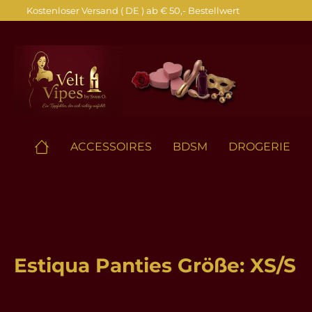
Kostenloser Versand ( DE ) ab € 50,- Bestellwert
springen
Zur Hauptnavigation springen
ACCESSOIRES
BDSM
DROGERIE
Estiqua Panties Größe: XS/S