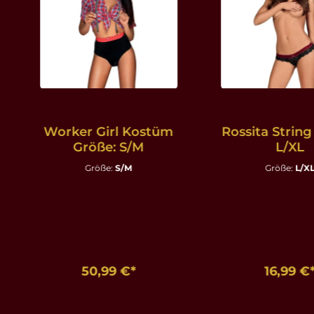
Worker Girl Kostüm
Rossita String
Größe: S/M
L/XL
Größe:
S/M
Größe:
L/X
50,99 €*
16,99 €
In den Warenkorb
In den Ware