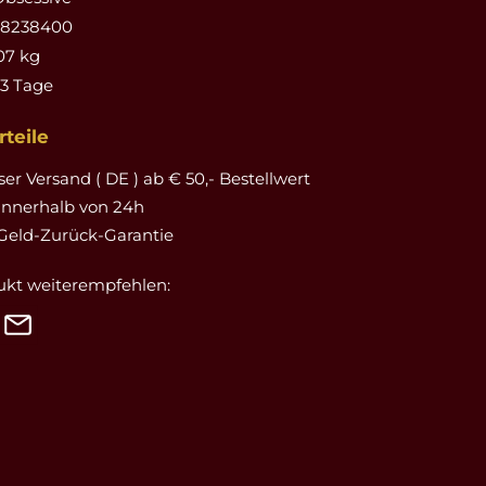
88238400
07 kg
-3 Tage
teile
er Versand ( DE ) ab € 50,- Bestellwert
innerhalb von 24h
Geld-Zurück-Garantie
ukt weiterempfehlen: