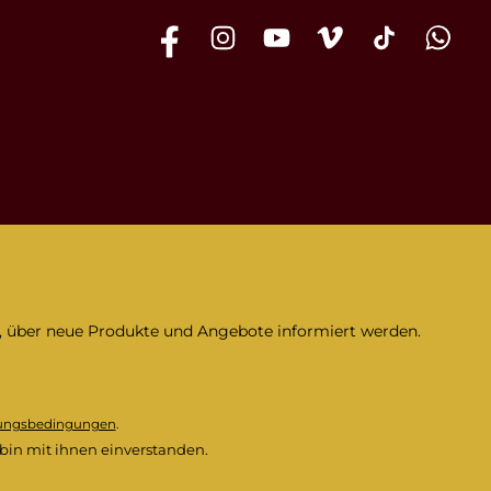
Facebook
Instagram
YouTube
Vimeo
TikTok
WhatsAp
n, über neue Produkte und Angebote informiert werden.
ungsbedingungen
.
bin mit ihnen einverstanden.