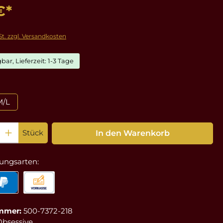
€*
St. zzgl. Versandkosten
bar, Lieferzeit: 1-3 Tage
ählen
M/L
: Gib den gewünschten Wert ein oder benutze die Schaltflächen um die Anz
Stück
In den Warenkorb
ungsarten:
mmer:
500-7372-218
Obsessive