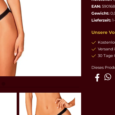
EAN:
59016
Gewicht:
0,
Lieferzeit:
1
Unsere Vor
Kostenlos
Versand 
30 Tage 
Dieses Prod