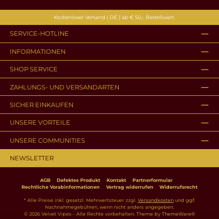
Kostenloser Versand ( DE ) ab € 50,- Bestellwert
SERVICE-HOTLINE
INFORMATIONEN
SHOP SERVICE
ZAHLUNGS- UND VERSANDARTEN
SICHER EINKAUFEN
UNSERE VORTEILE
UNSERE COMMUNITIES
NEWSLETTER
AGB
Defektes Produkt
Kontakt
Partnerformular
Rechtliche Vorabinformationen
Vertrag widerrufen
Widerrufsrecht
* Alle Preise inkl. gesetzl. Mehrwertsteuer zzgl.
Versandkosten
und ggf.
Nachnahmegebühren, wenn nicht anders angegeben.
© 2026 Velvet Vipes - Alle Rechte vorbehalten. Theme by
ThemeWare®