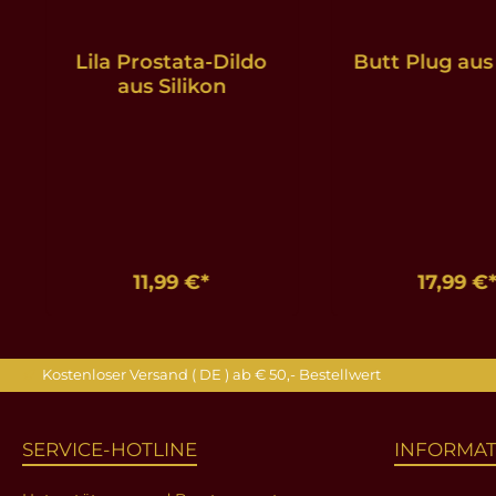
Lila Prostata-Dildo
Butt Plug aus
aus Silikon
11,99 €*
17,99 €
In den Warenkorb
In den Ware
Kostenloser Versand ( DE ) ab € 50,- Bestellwert
SERVICE-HOTLINE
INFORMA