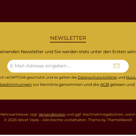
NEWSLETTER
heinenden Newsletter und Sie werden stets unter den Ersten sei
E-
Mail-
Adresse*
urch reCAPTCHA geschützt und es gelten die
Datenschutzrichtlinie
und
Nutz
zbestimmungen
zur Kenntnis genommen und die
AGB
gelesen und 
l. Mehrwertsteuer zzgl.
Versandkosten
und ggf. Nachnahmegebühren, wenn n
© 2026 Velvet Vipes - Alle Rechte vorbehalten. Theme by
ThemeWare®