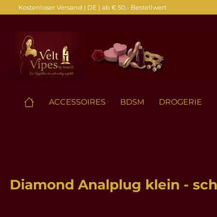
Kostenloser Versand ( DE ) ab € 50,- Bestellwert
springen
Zur Hauptnavigation springen
ACCESSOIRES
BDSM
DROGERIE
Diamond Analplug klein - sc