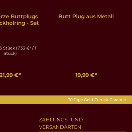
rze Buttplugs
Butt Plug aus Metall
ckholring - Set
3 Stück
(7,33 €* / 1
Stück)
21,99 €*
19,99 €*
en Warenkorb
In den Warenkorb
30 Tage Geld-Zurück-Garantie
ZAHLUNGS- UND
VERSANDARTEN