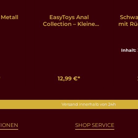
 Metall
EasyToys Anal
Schwa
Collection – Kleine
mit Rü
Analdusche
Inhalt:
*
12,99 €*
nkorb
In den Warenkorb
In d
Versand innerhalb von 24h
TIONEN
SHOP SERVICE