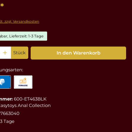
*
St. zzgl. Versandkosten
bar, Lieferzeit: 1-3 Tage
: Gib den gewünschten Wert ein oder benutze die Schaltflächen um die Anz
Stück
In den Warenkorb
ungsarten:
mmer:
600-ET463BLK
asytoys Anal Collection
97663040
-3 Tage