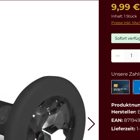
9,99 €
Inhalt:
1 Stück
Preise inkl. Mw
Sofort verfüg
Produkt Anzahl
Unsere Zahl
Produktnu
Hersteller:
E
EAN:
87194
Lieferzeit:
1