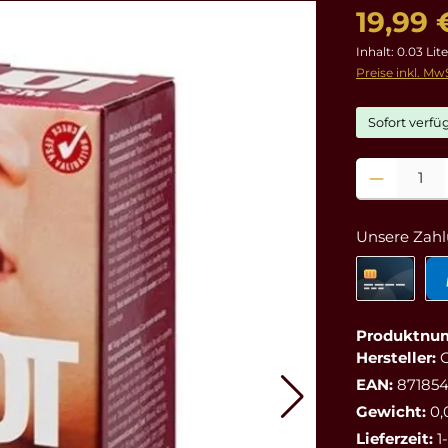
19,99 
Inhalt:
0.03 Lit
Preise inkl. Mw
Sofort verfüg
Produkt Anzahl
Unsere Zahl
Produktnu
Hersteller:
EAN:
87185
Gewicht:
0,
Lieferzeit:
1