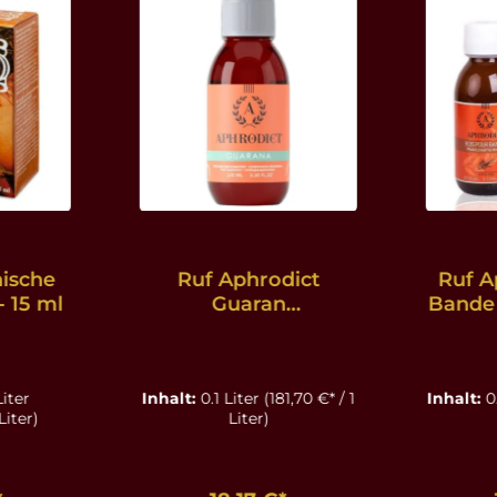
ische
Ruf Aphrodict
Ruf A
- 15 ml
Guaran
Bande 
stimulierende
Trop
Tropfen - 100 ml
Liter
Inhalt:
0.1 Liter
(181,70 €* / 1
Inhalt:
0
Liter)
Liter)