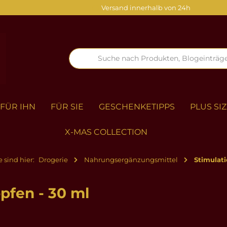
Versand innerhalb von 24h
FÜR IHN
FÜR SIE
GESCHENKETIPPS
PLUS SI
X-MAS COLLECTION
e sind hier:
Drogerie
Nahrungsergänzungsmittel
Stimulat
pfen - 30 ml