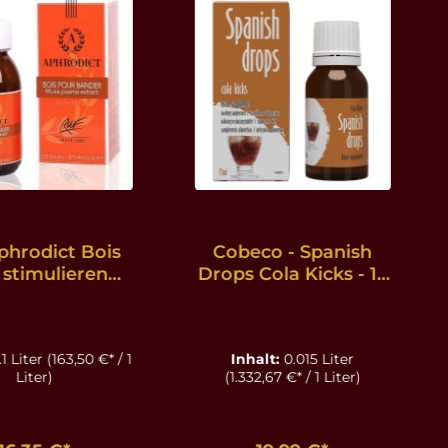
phrodict Bois
Cobeco - Spanish
stimulierende
Drops Cola Kicks - 15
fen - 100 ml
ml
.1 Liter
(163,50 €* / 1
Inhalt:
0.015 Liter
Liter)
(1.332,67 €* / 1 Liter)