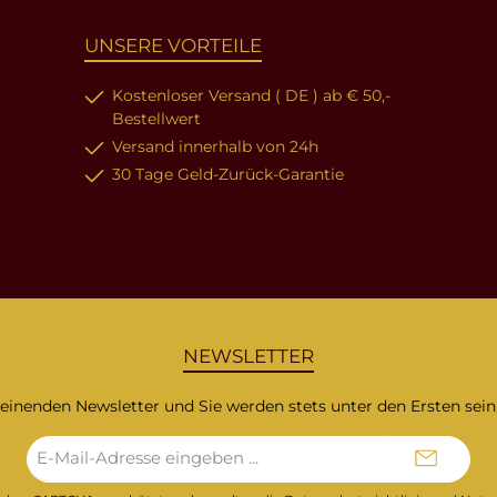
UNSERE VORTEILE
Kostenloser Versand ( DE ) ab € 50,-
Bestellwert
Versand innerhalb von 24h
30 Tage Geld-Zurück-Garantie
NEWSLETTER
heinenden Newsletter und Sie werden stets unter den Ersten sei
E-
Mail-
Adresse*