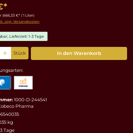
€*
er
(666,33 €* / 1 Liter)
St. zzgl. Versandkosten
bar, Lieferzeit: 1-3 Tage
: Gib den gewünschten Wert ein oder benutze die Schaltflächen um die Anz
Stück
In den Warenkorb
ungsarten:
mmer:
1000-D-244541
Cobeco Pharma
46540035
035 kg
-3 Tage