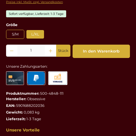
Preise inkl. MwSt. zzgl. Versandkosten
Sofort verfügbar, Lieferzeit: 1-3 Tage
auswählen
Größe
S/M
L/XL
Produkt Anzahl: Gib den gewünschten Wert ein oder benutze die Schaltflächen um die 
Stück
In den Warenkorb
Unsere Zahlungsarten:
Produktnummer:
500-4848-111
Hersteller:
Obsessive
EAN:
5901688202036
Gewicht:
0,083 kg
Lieferzeit:
1-3 Tage
Unsere Vorteile