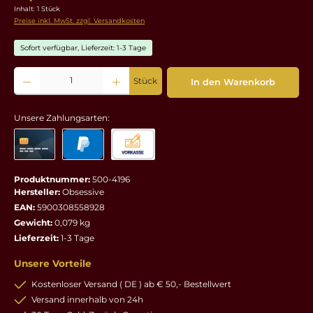
Inhalt:
1 Stück
Preise inkl. MwSt. zzgl. Versandkosten
Sofort verfügbar, Lieferzeit: 1-3 Tage
Produkt Anzahl: Gib den gewünschten Wert ein oder benutze die Schaltflächen um die 
Stück
In den Warenkorb
Unsere Zahlungsarten:
Produktnummer:
500-4196
Hersteller:
Obsessive
EAN:
5900308558928
Gewicht:
0,079 kg
Lieferzeit:
1-3 Tage
Unsere Vorteile
Kostenloser Versand ( DE ) ab € 50,- Bestellwert
Versand innerhalb von 24h