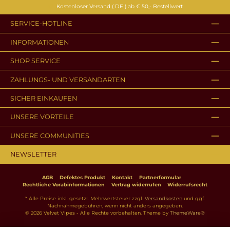
Kostenloser Versand ( DE ) ab € 50,- Bestellwert
SERVICE-HOTLINE
INFORMATIONEN
SHOP SERVICE
ZAHLUNGS- UND VERSANDARTEN
SICHER EINKAUFEN
UNSERE VORTEILE
UNSERE COMMUNITIES
NEWSLETTER
AGB
Defektes Produkt
Kontakt
Partnerformular
Rechtliche Vorabinformationen
Vertrag widerrufen
Widerrufsrecht
* Alle Preise inkl. gesetzl. Mehrwertsteuer zzgl.
Versandkosten
und ggf.
Nachnahmegebühren, wenn nicht anders angegeben.
© 2026 Velvet Vipes - Alle Rechte vorbehalten. Theme by
ThemeWare®