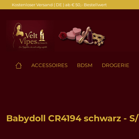
Kostenloser Versand ( DE ) ab € 50,- Bestellwert
springen
Zur Hauptnavigation springen
ACCESSOIRES
BDSM
DROGERIE
Babydoll CR4194 schwarz - S