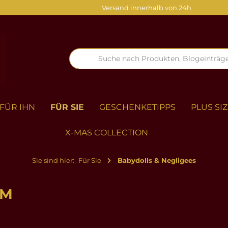
Versand innerhalb von 24h
FÜR IHN
FÜR SIE
GESCHENKETIPPS
PLUS SI
X-MAS COLLECTION
Sie sind hier:
Für Sie
Babydolls & Negligees
/M