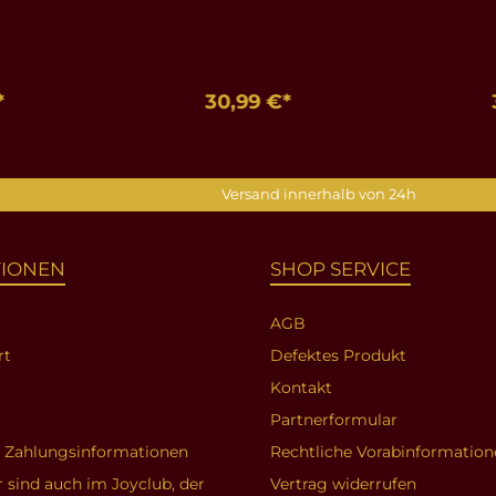
*
30,99 €*
nkorb
In den Warenkorb
In d
Versand innerhalb von 24h
TIONEN
SHOP SERVICE
AGB
rt
Defektes Produkt
Kontakt
Partnerformular
d Zahlungsinformationen
Rechtliche Vorabinformation
r sind auch im Joyclub, der
Vertrag widerrufen