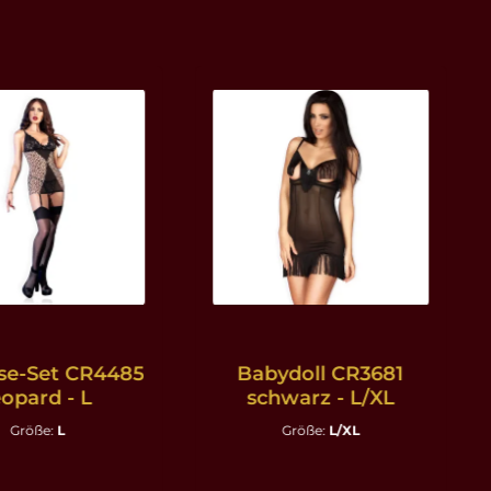
se-Set CR4485
Babydoll CR3681
eopard - L
schwarz - L/XL
Größe:
L
Größe:
L/XL