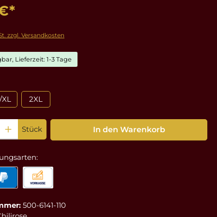
 €*
St. zzgl. Versandkosten
bar, Lieferzeit: 1-3 Tage
ählen
/XL
2XL
: Gib den gewünschten Wert ein oder benutze die Schaltflächen um die Anz
Stück
In den Warenkorb
ungsarten:
mmer:
500-6141-110
hilirose