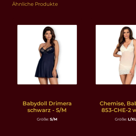
Ähnliche Produkte
Produktgalerie überspringen
Babydoll Drimera
Chemise, Ba
schwarz - S/M
853-CHE-2 w
L/XL
Größe:
S/M
Größe:
L/X