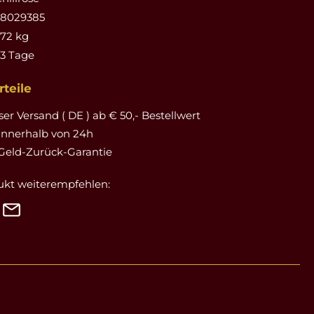
18029385
172 kg
-3 Tage
teile
er Versand ( DE ) ab € 50,- Bestellwert
innerhalb von 24h
Geld-Zurück-Garantie
ukt weiterempfehlen: