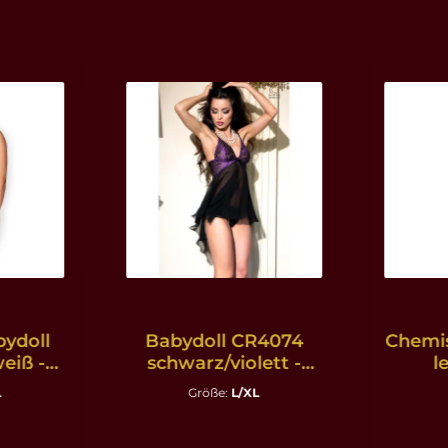
bydoll
Babydoll CR4074
Chemi
eiß -
schwarz/violett -
l
L/XL
L
Größe:
L/XL