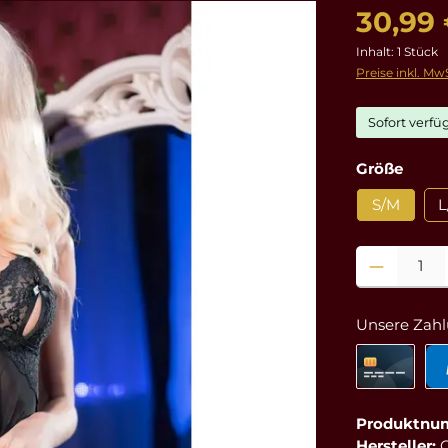
30,99
Inhalt:
1 Stück
Preise inkl. Mw
Sofort verfüg
ausw
Größe
S/M
L
Produkt Anzahl
Unsere Zahl
Produktnu
Hersteller:
C