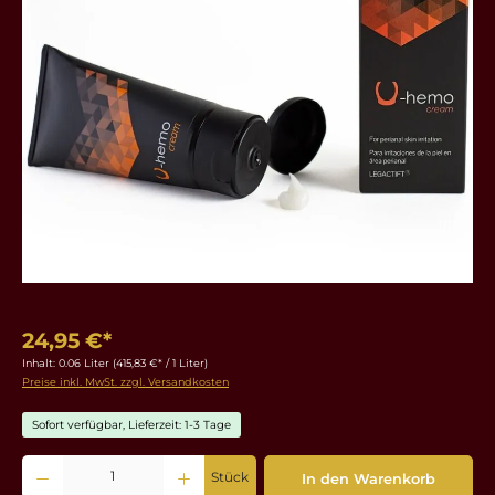
24,95 €*
Inhalt:
0.06 Liter
(415,83 €* / 1 Liter)
Preise inkl. MwSt. zzgl. Versandkosten
Sofort verfügbar, Lieferzeit: 1-3 Tage
Produkt Anzahl: Gib den gewünschten Wert ein oder benutze die Schaltflächen um die 
Stück
In den Warenkorb