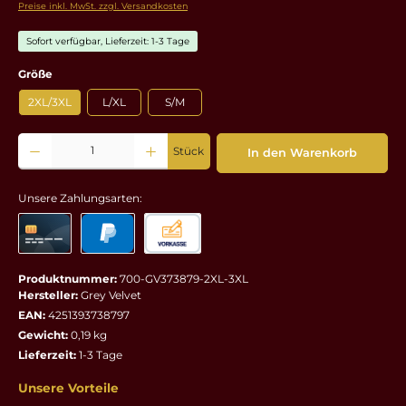
Preise inkl. MwSt. zzgl. Versandkosten
Sofort verfügbar, Lieferzeit: 1-3 Tage
auswählen
Größe
2XL/3XL
L/XL
S/M
Produkt Anzahl: Gib den gewünschten Wert ein oder benutze die Schaltflächen um die 
Stück
In den Warenkorb
Unsere Zahlungsarten:
Produktnummer:
700-GV373879-2XL-3XL
Hersteller:
Grey Velvet
EAN:
4251393738797
Gewicht:
0,19 kg
Lieferzeit:
1-3 Tage
Unsere Vorteile